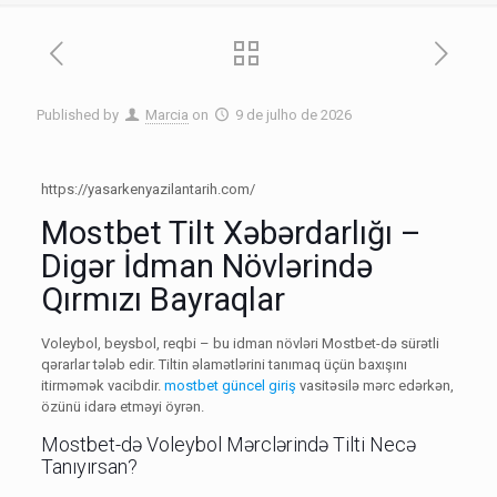
Published by
Marcia
on
9 de julho de 2026
https://yasarkenyazilantarih.com/
Mostbet Tilt Xəbərdarlığı –
Digər İdman Növlərində
Qırmızı Bayraqlar
Voleybol, beysbol, reqbi – bu idman növləri Mostbet-də sürətli
qərarlar tələb edir. Tiltin əlamətlərini tanımaq üçün baxışını
itirməmək vacibdir.
mostbet güncel giriş
vasitəsilə mərc edərkən,
özünü idarə etməyi öyrən.
Mostbet-də Voleybol Mərclərində Tilti Necə
Tanıyırsan?