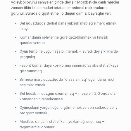
Voleybol oyunu saniyələr içində dəyişir. Mostbet-də canlı mərclər
zamanı tiltin ilk əlamətləri adətən emosional reaksiyalarda
görünür. Burada diqqət etməli olduğun qırmızı bayraqlar var:
Set uduzduqda dərhal daha yüksək məbləğlə mərc etmək
istəyi
Komandanın səhvlərinə görə qəzəblənmək və tələsik
qərarlar vermək
Oyun tempinə uyğunlaşa bilməmək – sürətli dəyişikliklərdə
çaşqınlıq
Favorit komandaya kor-koranə inanmaq və əks statistikaya
göz yummaq
Bir neçə mərc uduzduqda “qisas almaq” üçün daha riskli
seçimlər etmək
Set hesabını düzgün oxumamaq – məsələn, 2-0 öndə olan
komandanın rahatlaşması
Oyunçuların yorğunluğunu görməmək və son setlərdə səhv
proqnoz vermək
Mostbet-də canlı statistikanı yoxlamağı unutmaq –
rəqəmlər tilti göstərir