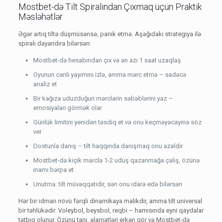
Mostbet-də Tilt Spiralından Çıxmaq üçün Praktik
Məsləhətlər
Əgər artıq tiltə düşmüsənsə, panik etmə. Aşağıdakı strategiya ilə
spiralı dayandıra bilərsən:
Mostbet-də hesabından çıx və ən azı 1 saat uzaqlaş
Oyunun canlı yayımını izlə, amma mərc etmə – sadəcə
analiz et
Bir kağıza uduzduğun mərclərin səbəblərini yaz –
emosiyaları görmək olar
Günlük limitini yenidən təsdiq et və onu keçməyəcəyinə söz
ver
Dostunla danış – tilt haqqında danışmaq onu azaldır
Mostbet-də kiçik mərclə 1-2 uduş qazanmağa çalış, özünə
inamı bərpa et
Unutma: tilt müvəqqətidir, sən onu idarə edə bilərsən
Hər bir idman növü fərqli dinamikaya malikdir, amma tilt universal
bir təhlükədir. Voleybol, beysbol, reqbi – hamısında eyni qaydalar
tətbiq olunur. Özünü tanı, əlamətləri erkən gör və Mostbet-də