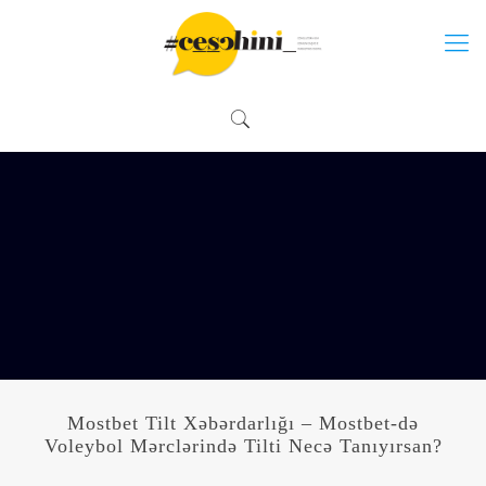
Mostbet Tilt Xəbərdarlığı – Mostbet-də
Voleybol Mərclərində Tilti Necə Tanıyırsan?