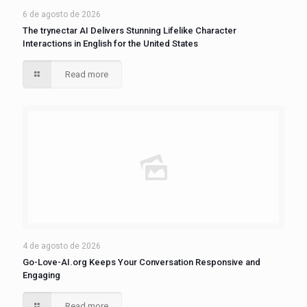
6 de agosto de 2026
The trynectar AI Delivers Stunning Lifelike Character
Interactions in English for the United States
Read more
4 de agosto de 2026
Go-Love-AI.org Keeps Your Conversation Responsive and
Engaging
Read more