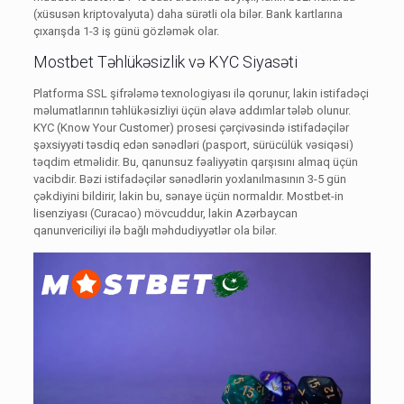
(xüsusən kriptovalyuta) daha sürətli ola bilər. Bank kartlarına
çıxarışda 1-3 iş günü gözləmək olar.
Mostbet Təhlükəsizlik və KYC Siyasəti
Platforma SSL şifrələmə texnologiyası ilə qorunur, lakin istifadəçi
məlumatlarının təhlükəsizliyi üçün əlavə addımlar tələb olunur.
KYC (Know Your Customer) prosesi çərçivəsində istifadəçilər
şəxsiyyəti təsdiq edən sənədləri (pasport, sürücülük vəsiqəsi)
təqdim etməlidir. Bu, qanunsuz fəaliyyətin qarşısını almaq üçün
vacibdir. Bəzi istifadəçilər sənədlərin yoxlanılmasının 3-5 gün
çəkdiyini bildirir, lakin bu, sənaye üçün normaldır. Mostbet-in
lisenziyası (Curacao) mövcuddur, lakin Azərbaycan
qanunvericiliyi ilə bağlı məhdudiyyətlər ola bilər.