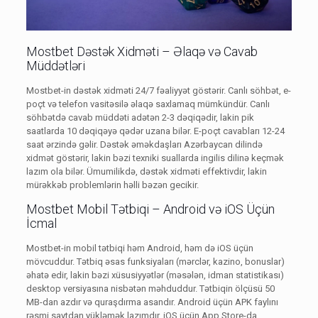
Mostbet Dəstək Xidməti – Əlaqə və Cavab
Müddətləri
Mostbet-in dəstək xidməti 24/7 fəaliyyət göstərir. Canlı söhbət, e-
poçt və telefon vasitəsilə əlaqə saxlamaq mümkündür. Canlı
söhbətdə cavab müddəti adətən 2-3 dəqiqədir, lakin pik
saatlarda 10 dəqiqəyə qədər uzana bilər. E-poçt cavabları 12-24
saat ərzində gəlir. Dəstək əməkdaşları Azərbaycan dilində
xidmət göstərir, lakin bəzi texniki suallarda ingilis dilinə keçmək
lazım ola bilər. Ümumilikdə, dəstək xidməti effektivdir, lakin
mürəkkəb problemlərin həlli bəzən gecikir.
Mostbet Mobil Tətbiqi – Android və iOS Üçün
İcmal
Mostbet-in mobil tətbiqi həm Android, həm də iOS üçün
mövcuddur. Tətbiq əsas funksiyaları (mərclər, kazino, bonuslar)
əhatə edir, lakin bəzi xüsusiyyətlər (məsələn, idman statistikası)
desktop versiyasına nisbətən məhduddur. Tətbiqin ölçüsü 50
MB-dan azdır və quraşdırma asandır. Android üçün APK faylını
rəsmi saytdan yükləmək lazımdır, iOS üçün App Store-da