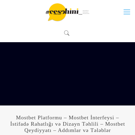
Mostbet Platformu – Mostbet İnterfeysi –
İstifadə Rahatlığı və Dizayn Təhlili – Mostbet
Qeydiyyatı – Addımlar və Tələblər