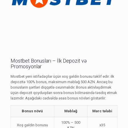
Mostbet Bonusları – İlk Depozit və
Promosyonlar
Mostbet yeni istifadəçilər üçün xoş gəldin bonusu təklif edir: ilk
depozitə 100% bonus, maksimum məbləğ 500 AZN. Ancaq bu
bonusların şərtləri diqqətlə oxunmalıdır. Bonus aktivləşdirmək
üçün depozit qoyduqdan sonra bonus bölməsində təsdiq etmək
lazımdır. Aşağıdakı cədvəldə əsas bonus növləri göstərilir:
Bonus növü
Məbləğ
Mərc tələbi
100% – 500
Xoş gəldin bonusu
x35
AZN